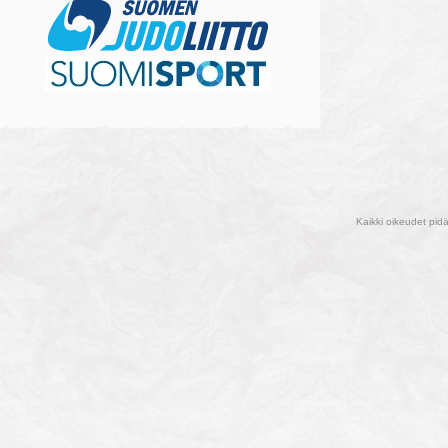
Kaikki oikeudet pid