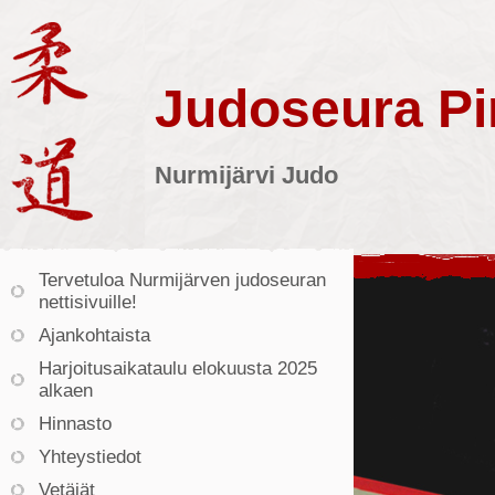
Judoseura Pin
Nurmijärvi Judo
Tervetuloa Nurmijärven judoseuran
nettisivuille!
Ajankohtaista
Harjoitusaikataulu elokuusta 2025
alkaen
Hinnasto
Yhteystiedot
Vetäjät