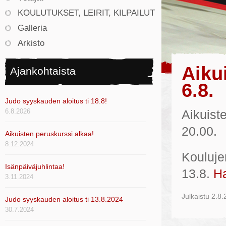
KOULUTUKSET, LEIRIT, KILPAILUT
Galleria
Arkisto
Aiku
Ajankohtaista
6.8.
Judo syyskauden aloitus ti 18.8!
6.8.2026
Aikuist
20.00.
Aikuisten peruskurssi alkaa!
8.12.2024
Koulujen
Isänpäiväjuhlintaa!
13.8.
Ha
3.11.2024
Julkaistu
2.8.
Judo syyskauden aloitus ti 13.8.2024
30.7.2024