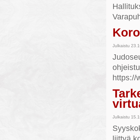
Hallitu
Varapuh
Koro
Julkaistu
23.1
Judoseu
ohjeistu
https://
Tark
virtu
Julkaistu
15.1
Syyskok
liittyä