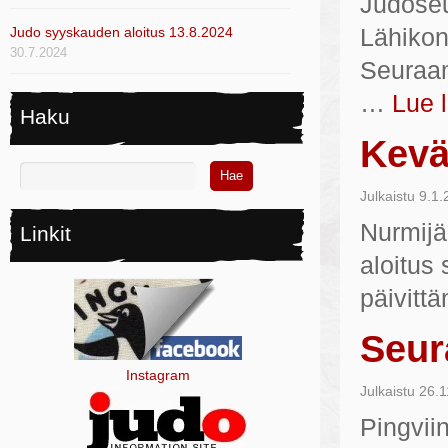
Judoseu
Judo syyskauden aloitus 13.8.2024
Lähikon
30.7.2024
Seuraam
…
Lue 
Haku
Kevä
Julkaistu
9.1.
Nurmijä
Linkit
aloitus
päivitt
Seur
Instagram
Julkaistu
26.1
Pingvii