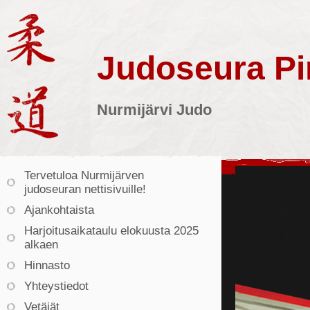
Judoseura Pin
Nurmijärvi Judo
Tervetuloa Nurmijärven
judoseuran nettisivuille!
Ajankohtaista
Harjoitusaikataulu elokuusta 2025
alkaen
Hinnasto
Yhteystiedot
Vetäjät