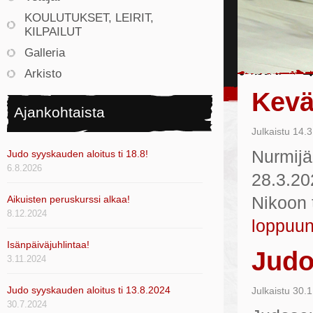
KOULUTUKSET, LEIRIT,
KILPAILUT
Galleria
Arkisto
Kevä
Ajankohtaista
Julkaistu
14.3
Nurmijä
Judo syyskauden aloitus ti 18.8!
6.8.2026
28.3.20
Aikuisten peruskurssi alkaa!
Nikoon 
8.12.2024
loppuu
Isänpäiväjuhlintaa!
Judo
3.11.2024
Judo syyskauden aloitus ti 13.8.2024
Julkaistu
30.1
30.7.2024