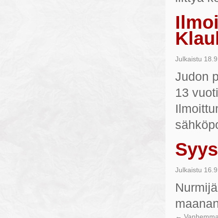
Ilmo
Klauk
Julkaistu
18.9
Judon p
13 vuot
Ilmoittu
sähköpo
Syys
Julkaistu
16.9
Nurmijä
maanant
←
Vanhemmat 