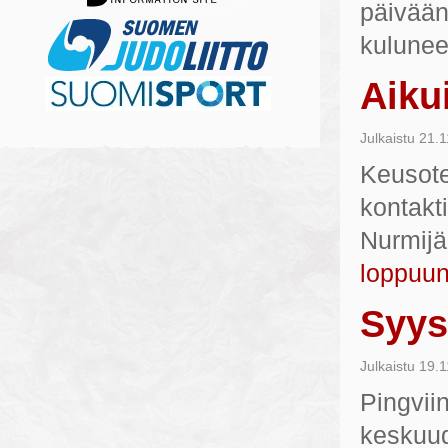
päivään 
kulunee
Aiku
Julkaistu
21.1
Keusote 
kontakt
Nurmijä
loppuu
Syys
Julkaistu
19.1
Pingviin
keskuud