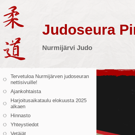
Judoseura Pin
Nurmijärvi Judo
Tervetuloa Nurmijärven judoseuran
nettisivuille!
Ajankohtaista
Harjoitusaikataulu elokuusta 2025
alkaen
Hinnasto
Yhteystiedot
Vetäjät