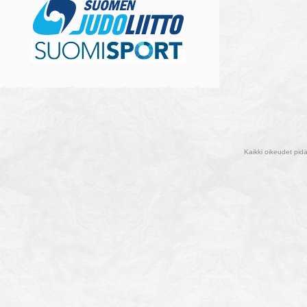
Kaikki oikeudet pid