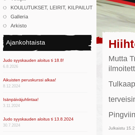
KOULUTUKSET, LEIRIT, KILPAILUT
Galleria
Arkisto
Hiiht
Ajankohtaista
Mutta T
Judo syyskauden aloitus ti 18.8!
6.8.2026
ilmoite
Aikuisten peruskurssi alkaa!
Tulkaap
8.12.2024
terveisi
Isänpäiväjuhlintaa!
3.11.2024
Pingviin
Judo syyskauden aloitus ti 13.8.2024
30.7.2024
Julkaistu
15.2