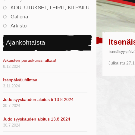
KOULUTUKSET, LEIRIT, KILPAILUT
Galleria
Arkisto
Itsenäi
Ajankohtaista
Itsenäisyyspäivä
Aikuisten peruskurssi alkaa!
Julkaistu
27.1
8.12.2024
Isänpäiväjuhlintaa!
3.11.2024
Judo syyskauden aloitus ti 13.8.2024
30.7.2024
Judo syyskauden aloitus 13.8.2024
30.7.2024