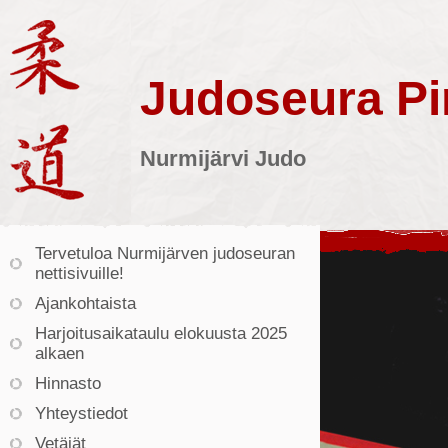
Judoseura Pin
Nurmijärvi Judo
Tervetuloa Nurmijärven judoseuran
nettisivuille!
Ajankohtaista
Harjoitusaikataulu elokuusta 2025
alkaen
Hinnasto
Yhteystiedot
Vetäjät