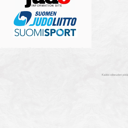
Kaikki oikeudet pid