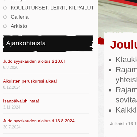
KOULUTUKSET, LEIRIT, KILPAILUT
Galleria
Arkisto
Joul
Ajankohtaista
Klaukk
Judo syyskauden aloitus ti 18.8!
6.8.2026
Rajamä
yhteis
Aikuisten peruskurssi alkaa!
8.12.2024
Rajamä
sovita
Isänpäiväjuhlintaa!
3.11.2024
Kaikki
Judo syyskauden aloitus ti 13.8.2024
Julkaistu
16.1
30.7.2024