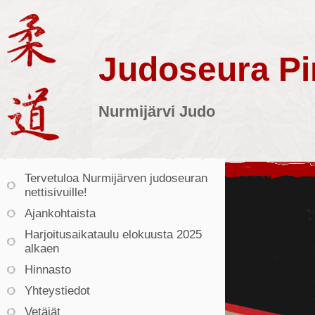
Judoseura Pin
Nurmijärvi Judo
Tervetuloa Nurmijärven judoseuran
nettisivuille!
Ajankohtaista
Harjoitusaikataulu elokuusta 2025
alkaen
Hinnasto
Yhteystiedot
Vetäjät