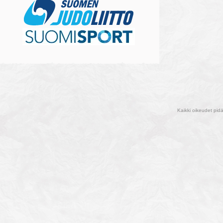
Kaikki oikeudet pid