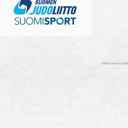
Kaikki oikeudet pid