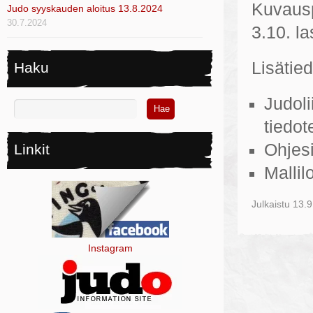
Kuvausp
Judo syyskauden aloitus 13.8.2024
30.7.2024
3.10. l
Lisätied
Haku
Judoli
tiedot
Ohjes
Linkit
Malli
Julkaistu
13.9
Instagram