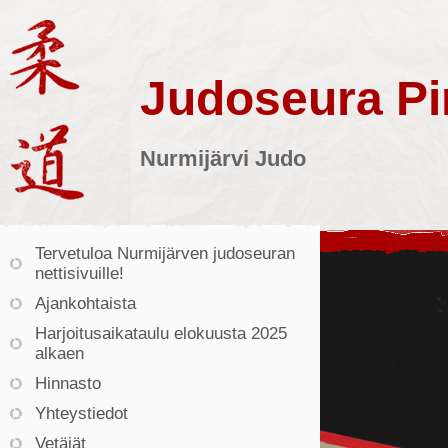
Judoseura Pin
Nurmijärvi Judo
Tervetuloa Nurmijärven judoseuran
nettisivuille!
Ajankohtaista
Harjoitusaikataulu elokuusta 2025
alkaen
Hinnasto
Yhteystiedot
Vetäjät