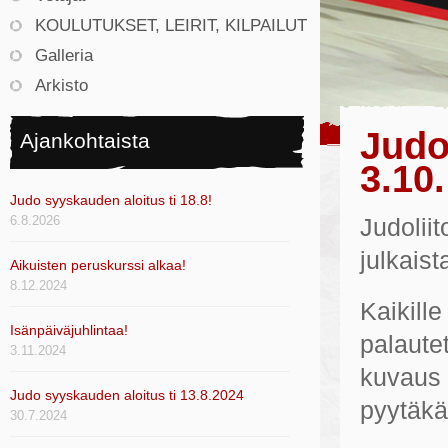
KOULUTUKSET, LEIRIT, KILPAILUT
Galleria
Arkisto
Judo
Ajankohtaista
3.10.
Judo syyskauden aloitus ti 18.8!
6.8.2026
Judolii
julkaist
Aikuisten peruskurssi alkaa!
8.12.2024
Kaikill
Isänpäiväjuhlintaa!
palaute
3.11.2024
kuvaus 
Judo syyskauden aloitus ti 13.8.2024
pyytäkä
30.7.2024