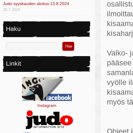
osallis
Judo syyskauden aloitus 13.8.2024
30.7.2024
ilmoitt
kisaama
Haku
kisaharj
Valko- j
pääsee 
Linkit
samanla
vyölle i
kisaama
myös tä
Instagram
Ohjeet i