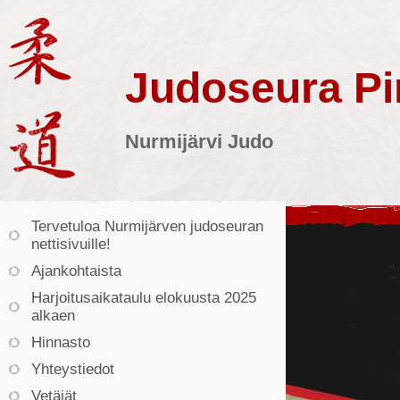
Judoseura Pin
Nurmijärvi Judo
Tervetuloa Nurmijärven judoseuran
nettisivuille!
Ajankohtaista
Harjoitusaikataulu elokuusta 2025
alkaen
Hinnasto
Yhteystiedot
Vetäjät