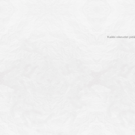
Kaikki oikeudet pid