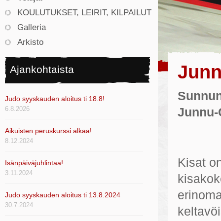
KOULUTUKSET, LEIRIT, KILPAILUT
Galleria
Arkisto
Junn
Ajankohtaista
Sunnun
Judo syyskauden aloitus ti 18.8!
6.8.2026
Junnu-
Aikuisten peruskurssi alkaa!
8.12.2024
Kisat on
Isänpäiväjuhlintaa!
3.11.2024
kisakok
erinoma
Judo syyskauden aloitus ti 13.8.2024
30.7.2024
keltavöi