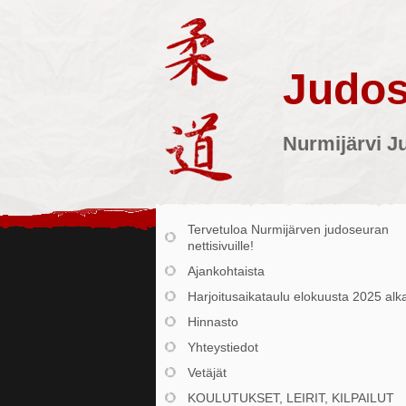
Judos
Nurmijärvi J
Tervetuloa Nurmijärven judoseuran
nettisivuille!
Ajankohtaista
Harjoitusaikataulu elokuusta 2025 alk
Hinnasto
Yhteystiedot
Vetäjät
KOULUTUKSET, LEIRIT, KILPAILUT