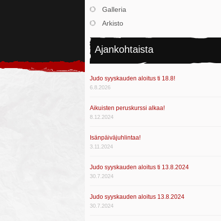
Galleria
Arkisto
Ajankohtaista
Judo syyskauden aloitus ti 18.8!
6.8.2026
Aikuisten peruskurssi alkaa!
8.12.2024
Isänpäiväjuhlintaa!
3.11.2024
Judo syyskauden aloitus ti 13.8.2024
30.7.2024
Judo syyskauden aloitus 13.8.2024
30.7.2024