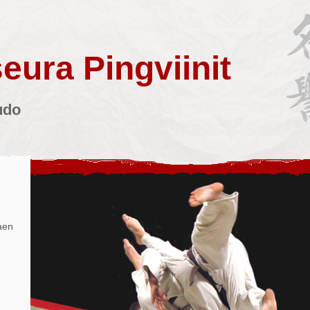
eura Pingviinit
udo
aen