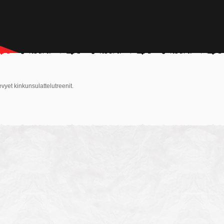
yet kinkunsulattelutreenit.