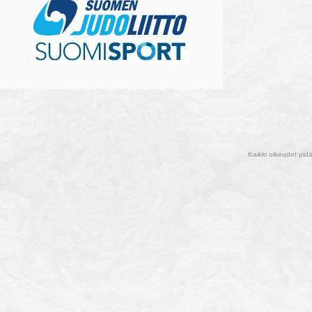
Kaikki oikeudet pid