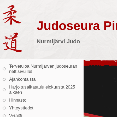
Judoseura Pin
Nurmijärvi Judo
Tervetuloa Nurmijärven judoseuran
nettisivuille!
Ajankohtaista
Harjoitusaikataulu elokuusta 2025
alkaen
Hinnasto
Yhteystiedot
Vetäjät