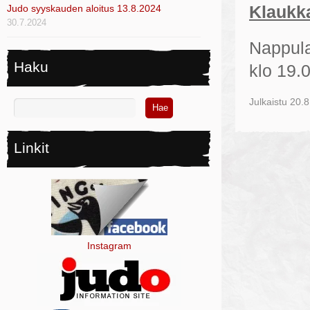
Judo syyskauden aloitus 13.8.2024
Klaukk
30.7.2024
Nappula
Haku
klo 19.0
Julkaistu
20.8
Linkit
Instagram