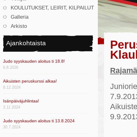
KOULUTUKSET, LEIRIT, KILPAILUT
Galleria
Arkisto
Peru
Ajankohtaista
Klau
Judo syyskauden aloitus ti 18.8!
6.8.2026
Rajamä
Aikuisten peruskurssi alkaa!
Juniori
8.12.2024
7.9.201
Isänpäiväjuhlintaa!
Aikuist
3.11.2024
9.9.201
Judo syyskauden aloitus ti 13.8.2024
30.7.2024