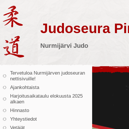
Judoseura Pin
Nurmijärvi Judo
Tervetuloa Nurmijärven judoseuran
nettisivuille!
Ajankohtaista
Harjoitusaikataulu elokuusta 2025
alkaen
Hinnasto
Yhteystiedot
Vetäjät