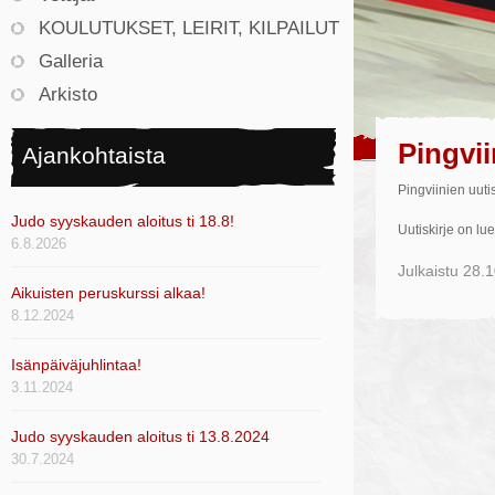
KOULUTUKSET, LEIRIT, KILPAILUT
Galleria
Arkisto
Pingvii
Ajankohtaista
Pingviinien uutis
Judo syyskauden aloitus ti 18.8!
Uutiskirje on lu
6.8.2026
Julkaistu
28.1
Aikuisten peruskurssi alkaa!
8.12.2024
Isänpäiväjuhlintaa!
3.11.2024
Judo syyskauden aloitus ti 13.8.2024
30.7.2024