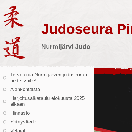
Judoseura Pin
Nurmijärvi Judo
Tervetuloa Nurmijärven judoseuran
nettisivuille!
Ajankohtaista
Harjoitusaikataulu elokuusta 2025
alkaen
Hinnasto
Yhteystiedot
Vetäjät