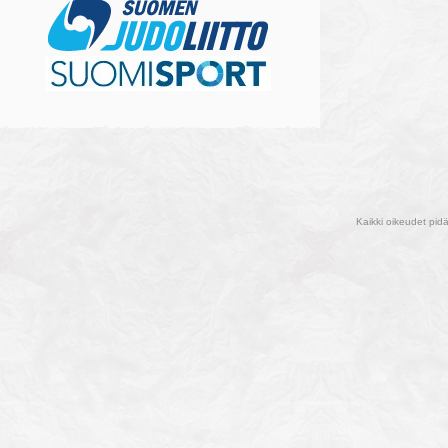
Kaikki oikeudet pid