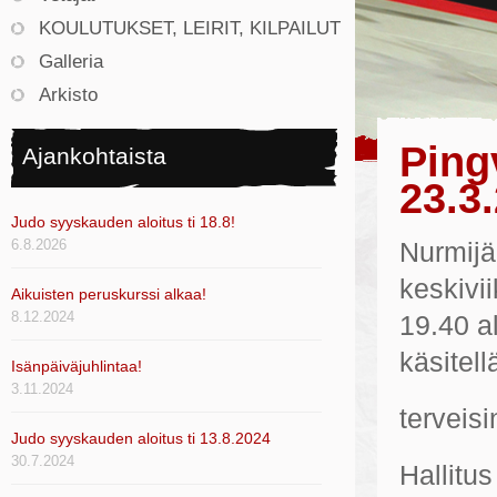
KOULUTUKSET, LEIRIT, KILPAILUT
Galleria
Arkisto
Ping
Ajankohtaista
23.3
Judo syyskauden aloitus ti 18.8!
6.8.2026
Nurmijä
keskivi
Aikuisten peruskurssi alkaa!
8.12.2024
19.40 a
käsitel
Isänpäiväjuhlintaa!
3.11.2024
terveisi
Judo syyskauden aloitus ti 13.8.2024
30.7.2024
Hallitus