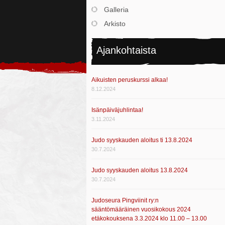
Galleria
Arkisto
Ajankohtaista
Aikuisten peruskurssi alkaa!
8.12.2024
Isänpäiväjuhlintaa!
3.11.2024
Judo syyskauden aloitus ti 13.8.2024
30.7.2024
Judo syyskauden aloitus 13.8.2024
30.7.2024
Judoseura Pingviinit ry:n
sääntömääräinen vuosikokous 2024
etäkokouksena 3.3.2024 klo 11.00 – 13.00