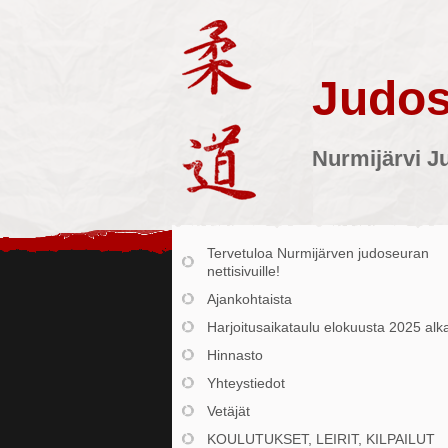
Judos
Nurmijärvi J
Tervetuloa Nurmijärven judoseuran
nettisivuille!
Ajankohtaista
Harjoitusaikataulu elokuusta 2025 alk
Hinnasto
Yhteystiedot
Vetäjät
KOULUTUKSET, LEIRIT, KILPAILUT