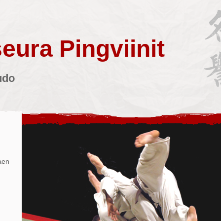
eura Pingviinit
udo
aen